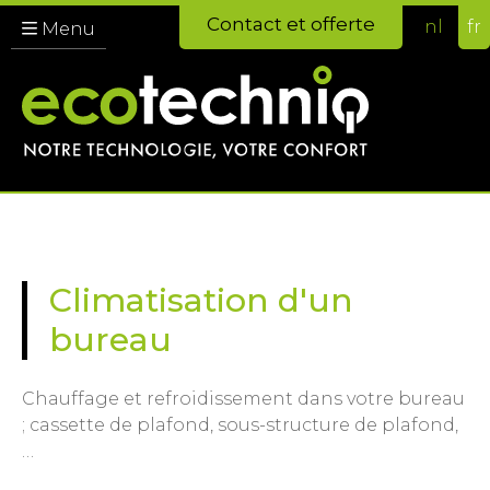
Contact et offerte
nl
fr
Menu
Climatisation d'un
bureau
Chauffage et refroidissement dans votre bureau
; cassette de plafond, sous-structure de plafond,
…