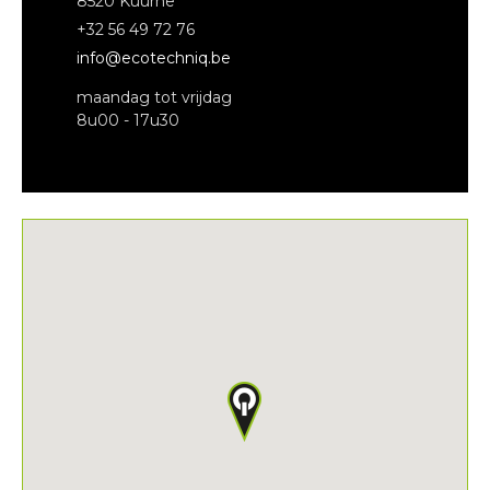
8520 Kuurne
+32 56 49 72 76
info@ecotechniq.be
maandag tot vrijdag
8u00 - 17u30