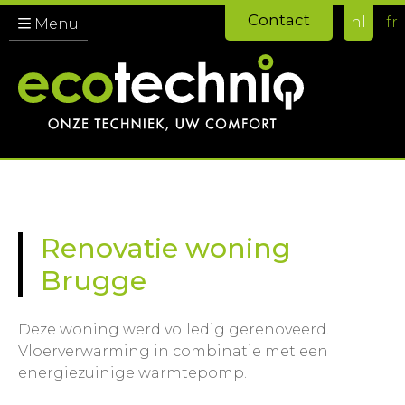
Contact
nl
fr
Menu
Renovatie woning
Brugge
Deze woning werd volledig gerenoveerd.
Vloerverwarming in combinatie met een
energiezuinige warmtepomp.